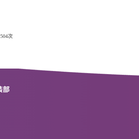
载
504
次